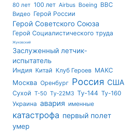
100 лет
ВВС
Boeing
80 лет
Airbus
Герой России
Видео
Герой Советского Союза
Герой Социалистического труда
Жуковский
Заслуженный летчик-
испытатель
Индия
Китай
Клуб Героев
МАКС
Россия
США
Москва
Оренбург
Ту-144
Сухой
Ту-160
Т-50
Ту-22М3
авария
Украина
именные
катастрофа
первый полет
умер