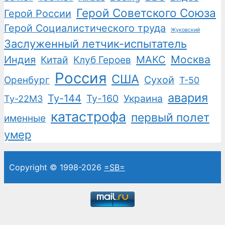
Герой Советского Союза
Герой России
Герой Социалистического труда
Жуковский
Заслуженный летчик-испытатель
Москва
Индия
Китай
Клуб Героев
МАКС
Россия
США
Сухой
Оренбург
Т-50
авария
Ту-144
Ту-160
Украина
Ту-22М3
катастрофа
первый полет
именные
умер
Copyright © 1998-2026
=SB=