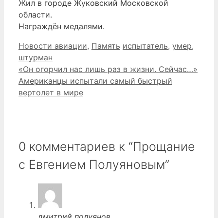
Жил в городе Жуковский Московской
области.
Награждён медалями.
Рубрики
Метки
Новости авиации
,
Память
испытатель
,
умер
,
штурман
«Он огорчил нас лишь раз в жизни. Сейчас…»
Американцы испытали самый быстрый
вертолет в мире
0 комментариев к “Прощание
с Евгением Полуяновым”
дмитрий полуянов