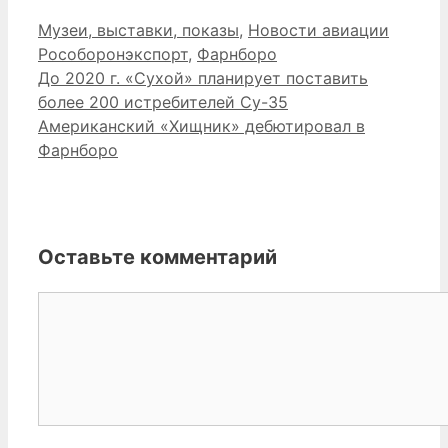
Рубрики
Метки
Музеи, выставки, показы
,
Новости авиации
Рособоронэкспорт
,
Фарнборо
До 2020 г. «Сухой» планирует поставить
более 200 истребителей Су-35
Американский «Хищник» дебютировал в
Фарнборо
Оставьте комментарий
Комментарий