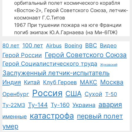
орбитальный полет космического корабля
«Восток-2», Герой Советского Союза, летчик-
космонавт Г.С.Титов
1967
При тушении пожара на юге Франции
погиб экипаж Ю.А.Гарнаева (на Ми-6ПЖ)
100 лет
ВВС
Boeing
Видео
80 лет
Airbus
Герой Советского Союза
Герой России
Герой Социалистического труда
Жуковский
Заслуженный летчик-испытатель
Москва
Индия
Китай
Клуб Героев
МАКС
Россия
США
Сухой
Оренбург
Т-50
авария
Ту-144
Ту-160
Украина
Ту-22М3
катастрофа
первый полет
именные
умер