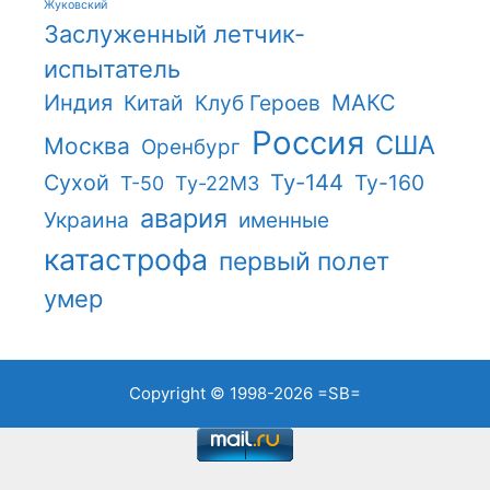
Жуковский
Заслуженный летчик-
испытатель
Индия
Китай
Клуб Героев
МАКС
Россия
США
Москва
Оренбург
Ту-144
Сухой
Ту-160
Т-50
Ту-22М3
авария
Украина
именные
катастрофа
первый полет
умер
Copyright © 1998-2026
=SB=