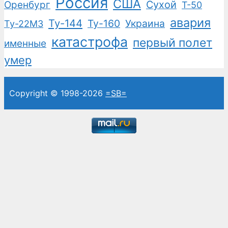
Россия
США
Сухой
Оренбург
Т-50
авария
Ту-144
Ту-160
Украина
Ту-22М3
катастрофа
первый полет
именные
умер
Copyright © 1998-2026
=SB=