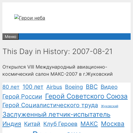
Перейти
к
содержимому
Меню
This Day in History: 2007-08-21
Открылся VIII Международный авиационно-
космический салон МАКС-2007 в г.Жуковский
100 лет
ВВС
Boeing
Видео
80 лет
Airbus
Герой Советского Союза
Герой России
Герой Социалистического труда
Жуковский
Заслуженный летчик-испытатель
Москва
Индия
Китай
Клуб Героев
МАКС