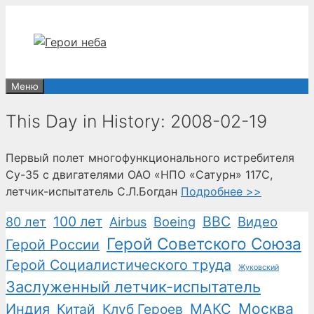
Перейти
к
содержимому
Меню
This Day in History: 2008-02-19
Первый полет многофункционального истребителя
Су-35 с двигателями ОАО «НПО «Сатурн» 117С,
летчик-испытатель С.Л.Богдан
Подробнее >>
100 лет
ВВС
Boeing
Видео
80 лет
Airbus
Герой Советского Союза
Герой России
Герой Социалистического труда
Жуковский
Заслуженный летчик-испытатель
Москва
Индия
Китай
Клуб Героев
МАКС