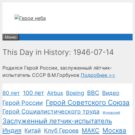
Перейти
к
содержимому
Меню
This Day in History: 1946-07-14
Родился Герой России, заслуженный лётчик-
испытатель СССР В.М.Горбунов
Подробнее >>
100 лет
ВВС
Boeing
Видео
80 лет
Airbus
Герой Советского Союза
Герой России
Герой Социалистического труда
Жуковский
Заслуженный летчик-испытатель
Москва
Индия
Китай
Клуб Героев
МАКС