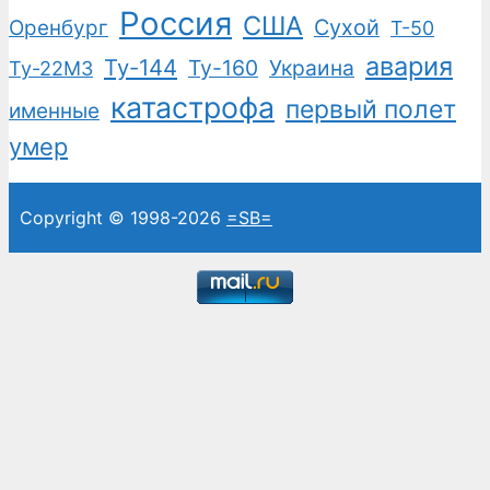
Россия
США
Сухой
Оренбург
Т-50
авария
Ту-144
Ту-160
Украина
Ту-22М3
катастрофа
первый полет
именные
умер
Copyright © 1998-2026
=SB=