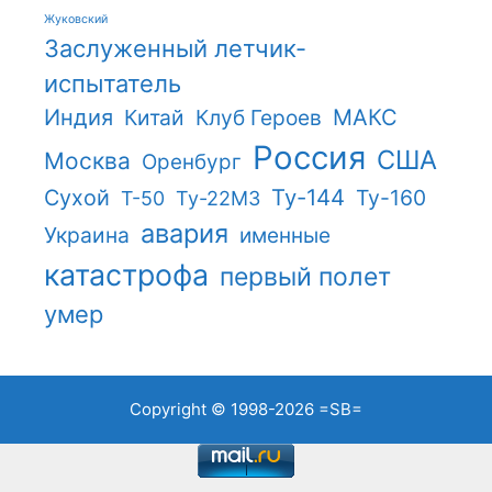
Жуковский
Заслуженный летчик-
испытатель
Индия
Китай
Клуб Героев
МАКС
Россия
США
Москва
Оренбург
Ту-144
Сухой
Ту-160
Т-50
Ту-22М3
авария
Украина
именные
катастрофа
первый полет
умер
Copyright © 1998-2026
=SB=