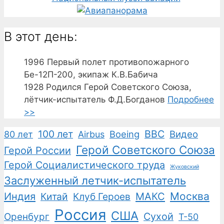
В этот день:
1996
Первый полет противопожарного
Бе-12П-200, экипаж К.В.Бабича
1928
Родился Герой Советского Союза,
лётчик-испытатель Ф.Д.Богданов
Подробнее
>>
100 лет
ВВС
Boeing
Видео
80 лет
Airbus
Герой Советского Союза
Герой России
Герой Социалистического труда
Жуковский
Заслуженный летчик-испытатель
Москва
Индия
Китай
Клуб Героев
МАКС
Россия
США
Сухой
Оренбург
Т-50