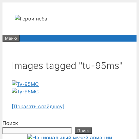
Перейти
к
содержимому
Меню
Images tagged "tu-95ms"
[Показать слайдшоу]
Поиск
Поиск