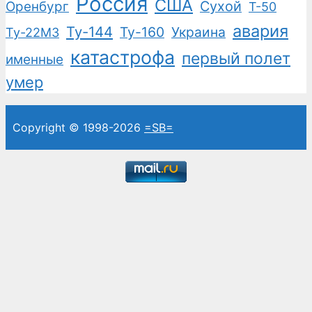
Россия
США
Сухой
Оренбург
Т-50
авария
Ту-144
Ту-160
Украина
Ту-22М3
катастрофа
первый полет
именные
умер
Copyright © 1998-2026
=SB=