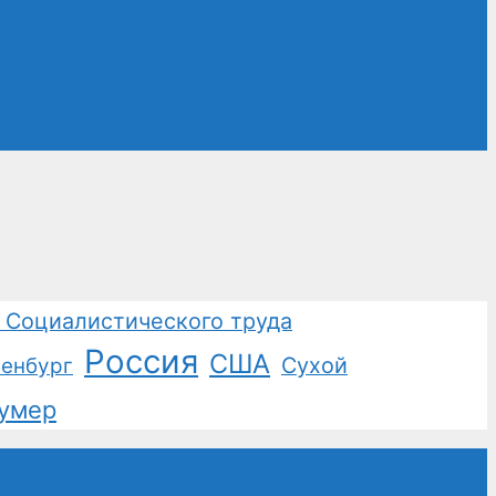
 Социалистического труда
Россия
США
Сухой
енбург
умер