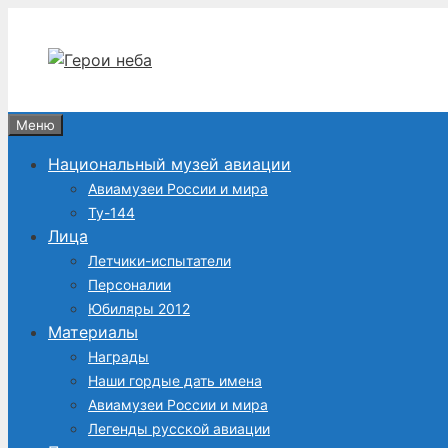
Перейти
к
содержимому
Меню
Национальный музей авиации
Авиамузеи России и мира
Ту-144
Лица
Летчики-испытатели
Персоналии
Юбиляры 2012
Материалы
Награды
Наши гордые дать имена
Авиамузеи России и мира
Легенды русской авиации