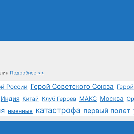
алин
Подробнее >>
Герой Советского Союза
ой России
Герой
Москва
Индия
Китай
Клуб Героев
МАКС
Ор
катастрофа
ия
первый полет
именные