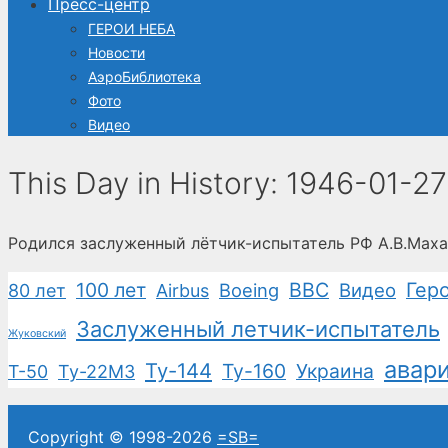
Пресс-центр
ГЕРОИ НЕБА
Новости
АэроБиблиотека
Фото
Видео
This Day in History: 1946-01-27
Родился заслуженный лётчик-испытатель РФ А.В.Мах
100 лет
ВВС
Гер
Boeing
Видео
80 лет
Airbus
Заслуженный летчик-испытатель
Жуковский
авар
Ту-144
Ту-160
Украина
Т-50
Ту-22М3
Copyright © 1998-2026
=SB=