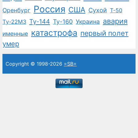
Россия
США
Сухой
Оренбург
Т-50
авария
Ту-144
Ту-160
Украина
Ту-22М3
катастрофа
первый полет
именные
умер
Copyright © 1998-2026
=SB=