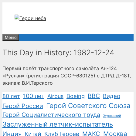
Перейти
к
содержимому
Меню
This Day in History: 1982-12-24
Первый полёт транспортного самолёта Ан-124
«Руслан» (регистрация СССР-680125) с ДТРД Д-18Т,
экипаж В.И.Терского
100 лет
ВВС
Boeing
Видео
80 лет
Airbus
Герой Советского Союза
Герой России
Герой Социалистического труда
Жуковский
Заслуженный летчик-испытатель
Москва
Индия
Китай
Клуб Героев
МАКС