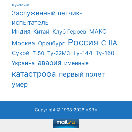
Жуковский
Заслуженный летчик-
испытатель
Индия
Китай
Клуб Героев
МАКС
Россия
США
Москва
Оренбург
Ту-144
Сухой
Ту-160
Т-50
Ту-22М3
авария
Украина
именные
катастрофа
первый полет
умер
Copyright © 1998-2026
=SB=