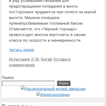
и ряд усовершенствований для
предотвращения попадания в винты
посторонних предметов при полете на малой
высоте. Машина оснащена
пуленепробиваемым топливный баком.
Отмечается, что «Черный торнадо»
превосходит многие вертолеты в своем
классе по скорости и маневренности.
Читать далее
Рубрики
Метки
Испытания
Z-19
,
Китай
Оставьте
комментарий
Поиск
Поиск