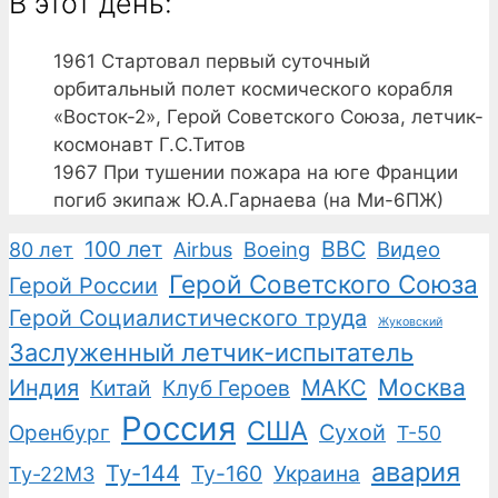
В этот день:
1961
Стартовал первый суточный
орбитальный полет космического корабля
«Восток-2», Герой Советского Союза, летчик-
космонавт Г.С.Титов
1967
При тушении пожара на юге Франции
погиб экипаж Ю.А.Гарнаева (на Ми-6ПЖ)
100 лет
ВВС
Boeing
Видео
80 лет
Airbus
Герой Советского Союза
Герой России
Герой Социалистического труда
Жуковский
Заслуженный летчик-испытатель
Москва
Индия
Китай
Клуб Героев
МАКС
Россия
США
Сухой
Оренбург
Т-50
авария
Ту-144
Ту-160
Украина
Ту-22М3