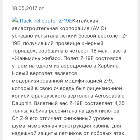
18.05.2017
от
Китайская
авиастроительная корпорация (AVIC)
успешно испытала легкий боевой вертолет Z-
19E, получивший прозвище «Черный
торнадо», сообщила в четверг, 18 мая, газета
«Жэньминь жибао». Полет Z-19E состоялся
утром на одном из аэродромов в Харбине.
Новый вертолет является
модернизированной модификацией Z-9,
который в свою очередь был лицензионной
копией французского вертолета Aerospatiale
Dauphin. Взлетный вес Z-19E составляет 4,25
тонны, кабина рассчитана на двух пилотов.
От Z-9 его отличает сниженный уровень
шума, измененная конструкция кабины для
надежной защиты летчиков от лобовых атак