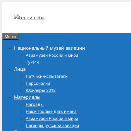
Перейти
к
содержимому
Меню
Национальный музей авиации
Авиамузеи России и мира
Ту-144
Лица
Летчики-испытатели
Персоналии
Юбиляры 2012
Материалы
Награды
Наши гордые дать имена
Авиамузеи России и мира
Легенды русской авиации