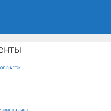
енты
и ОБО КГГЖ
ического лица