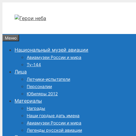
Перейти
к
содержимому
Меню
Национальный музей авиации
Авиамузеи России и мира
Ту-144
Лица
Летчики-испытатели
Персоналии
Юбиляры 2012
Материалы
Награды
Наши гордые дать имена
Авиамузеи России и мира
Легенды русской авиации