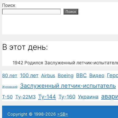
Поиск
Поиск
В этот день:
1942
Родился Заслуженный летчик-испытател
100 лет
ВВС
Гер
Boeing
Видео
80 лет
Airbus
Заслуженный летчик-испытатель
Жуковский
авар
Ту-144
Ту-160
Украина
Т-50
Ту-22М3
Copyright © 1998-2026
=SB=