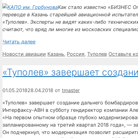
Как стало известно «БИЗНЕС On
переводе в Казань старейшей авиационной испытате
«Туполев». Эксперты не видят каких-либо техническ
считают, что вряд ли многие из московских специали
Читать далее
Рубрики
Метки
Новости авиации
Казань
,
Россия
,
Туполев
Оставьте к
«Туполев» завершает создан
01.05.2018
28.04.2018
от
tmaster
«Туполев» завершает создание дальнего бомбардиров
Интерфаксу-АВН в субботу гендиректор компании Ал
«На первом опытном образце глубоко модернизирова
запланированному на третий квартал 2018 года», — з
Он подчеркнул, что модернизация позволит расширит