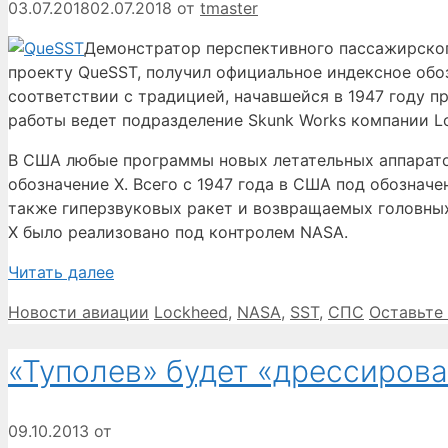
03.07.2018
02.07.2018
от
tmaster
Демонстратор перспективного пассажирског
проекту QueSST, получил официальное индексное обо
соответствии с традицией, начавшейся в 1947 году п
работы ведет подразделение Skunk Works компании Lo
В США любые программы новых летательных аппарато
обозначение X. Всего с 1947 года в США под обознач
также гиперзвуковых ракет и возвращаемых головных
X было реализовано под контролем NASA.
Читать далее
Рубрики
Метки
Новости авиации
Lockheed
,
NASA
,
SST
,
СПС
Оставьте
«Туполев» будет «дрессирова
09.10.2013
от