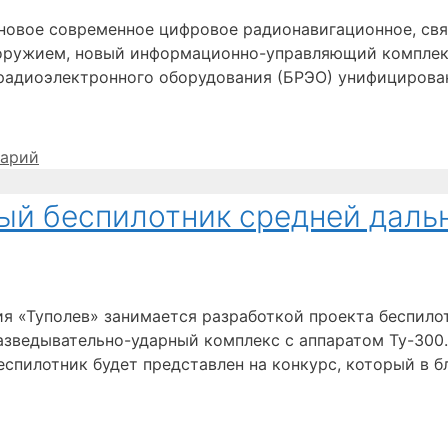
новое современное цифровое радионавигационное, свя
оружием, новый информационно-управляющий комплекс»
 радиоэлектронного оборудования (БРЭО) унифицирован
тарий
ный беспилотник средней даль
я «Туполев» занимается разработкой проекта беспилот
разведывательно-ударный комплекс с аппаратом Ту-300
еспилотник будет представлен на конкурс, который в 