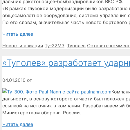
дальних ракетоносцев-бомбардировщиков ВКС РФ.
«В рамках глубокой модернизации было разработано 
общесамолётное оборудование, система управления 
По его словам, значительная часть нового бортового
Читать далее
Рубрики
Метки
Новости авиации
Ту-22М3
,
Туполев
Оставьте коммен
«Туполев» разработает удар
04.01.2010
от
Компани
дальности, в основу которого отчасти был положен 
ссылкой на источник в компании. Разрабатываемый б
Министерством обороны России.
Читать далее