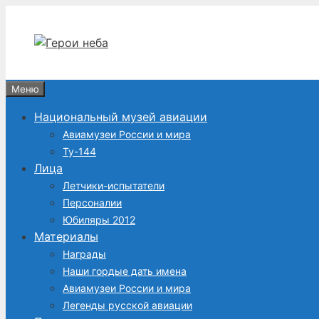
Перейти
к
содержимому
Меню
Национальный музей авиации
Авиамузеи России и мира
Ту-144
Лица
Летчики-испытатели
Персоналии
Юбиляры 2012
Материалы
Награды
Наши гордые дать имена
Авиамузеи России и мира
Легенды русской авиации