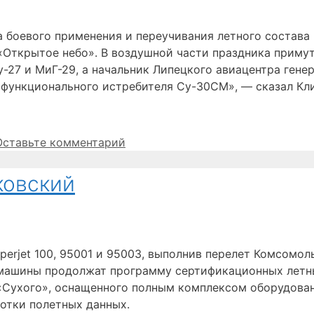
тра боевого применения и переучивания летного состав
«Открытое небо». В воздушной части праздника приму
-27 и МиГ-29, а начальник Липецкого авиацентра гене
функционального истребителя Су-30СМ», — сказал Кл
Оставьте комментарий
ковский
uperjet 100, 95001 и 95003, выполнив перелет Комсом
 машины продолжат программу сертификационных летны
«Сухого», оснащенного полным комплексом оборудова
отки полетных данных.