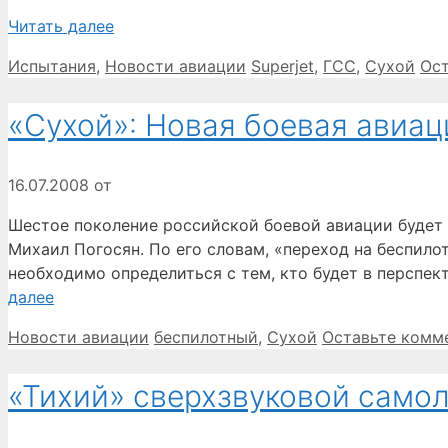
Читать далее
Рубрики
Метки
Испытания
,
Новости авиации
Superjet
,
ГСС
,
Сухой
Ос
«Сухой»: Новая боевая авиац
16.07.2008
от
Шестое поколение российской боевой авиации будет
Михаил Погосян. По его словам, «переход на беспило
необходимо определиться с тем, кто будет в перспек
далее
Рубрики
Метки
Новости авиации
беспилотный
,
Сухой
Оставьте комм
«Тихий» сверхзвуковой само