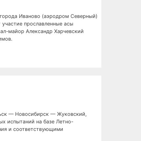
а города Иваново (аэродром Северный)
т участие прославленные асы
рал-майор Александр Харчевский
имов.
ольск — Новосибирск — Жуковский,
х испытаний на базе Летно-
ния и соответствующими