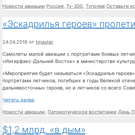
Рубрики
Метки
Новости авиации
Россия
,
Ту-300
,
Туполев
Оставьте к
«Эскадрилья героев» пролети
24.04.2018
от
tmaster
Самолеты малой авиации с портретами боевых летчик
«Интерфакс-Дальний Восток» в министерстве культур
«Мероприятие будет называться «Эскадрилья героев»
портретами летчиков, погибших в годы Великой отече
дальневосточных героев, но и летчиков со всего Сов
Читать далее
Рубрики
Метки
Новости авиации
,
Патриотическое воспитание
День 
$1,2 млрд. «в дым»