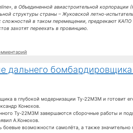
line», в Объединенной авиастроительной корпорации (
льной структуры страны – Жуковской летно-испытате
их сложностей в таком перемещении, предрекают КАПО 
стов захотят переехать в провинцию.
омментарий
ие дальнего бомбардировщик
щика в глубокой модернизации Ту-22М3М и готовит ег
ександр Конюхов.
нного Ту-22М3М завершаются сборочные работы и подг
аявил А.Конюхов.
ь боевые возможности самолёта, а также значительно 