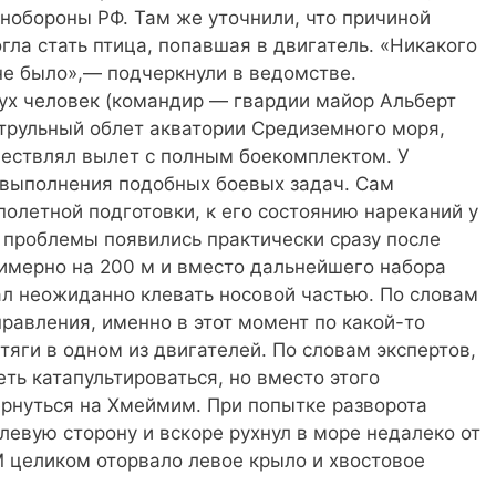
нобороны РФ. Там же уточнили, что причиной
гла стать птица, попавшая в двигатель. «Никакого
не было»,— подчеркнули в ведомстве.
вух человек (командир — гвардии майор Альберт
трульный облет акватории Средиземного моря,
ществлял вылет с полным боекомплектом. У
выполнения подобных боевых задач. Сам
летной подготовки, к его состоянию нареканий у
 проблемы появились практически сразу после
имерно на 200 м и вместо дальнейшего набора
ал неожиданно клевать носовой частью. По словам
правления, именно в этот момент по какой-то
тяги в одном из двигателей. По словам экспертов,
еть катапультироваться, но вместо этого
ернуться на Хмеймим. При попытке разворота
левую сторону и вскоре рухнул в море недалеко от
 целиком оторвало левое крыло и хвостовое