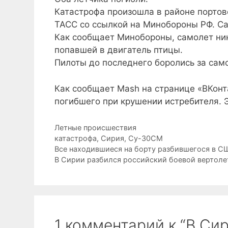
Катастрофа произошла в районе портов
ТАСС со ссылкой на Минобороны РФ. Са
Как сообщает Минобороны, самолет ник
попавшей в двигатель птицы.
Пилоты до последнего боролись за сам
Как сообщает Mash на странице «ВКонт
погибшего при крушении истребителя. 
Рубрики
Летные происшествия
Метки
катастрофа
,
Сирия
,
Су-30СМ
Все находившиеся на борту разбившегося в СШ
В Сирии разбился российский боевой вертоле
1 комментарий к “В Си