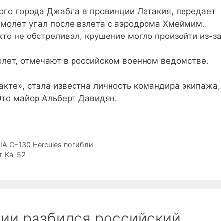
ого города Джабла в провинции Латакия, передает
молет упал после взлета с аэродрома Хмеймим.
то не обстреливал, крушение могло произойти из-з
олет, отмечают в российском военном ведомстве.
акте», стала известна личность командира экипажа,
Это майор Альберт Давидян.
А С-130 Hercules погибли
т Ка-52
рии разбился российский