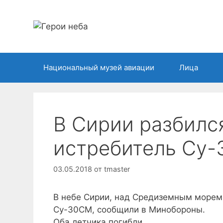
Перейти
к
содержимому
Национальный музей авиации
Лица
В Сирии разбилс
истребитель Су
03.05.2018
от
tmaster
В небе Сирии, над Средиземным морем,
Су-30СМ, сообщили в Минобороны.
Оба летчика погибли.