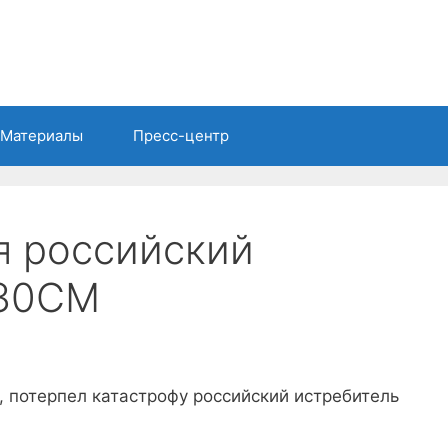
Материалы
Пресс-центр
я российский
-30СМ
 потерпел катастрофу российский истребитель