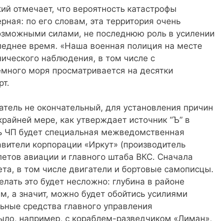
ий отмечает, что вероятность катастрофы
рная: по его словам, эта территория очень
озможными силами, не последнюю роль в усилении
леднее время. «Наша военная полиция на месте
нического наблюдения, в том числе с
емного моря просматривается на десятки
рт.
атель не окончательный, для установления причин
крайней мере, как утверждает источник “Ъ” в
ь ЧП будет специальная межведомственная
авители корпорации «Иркут» (производитель
етов авиации и главного штаба ВКС. Сначала
ета, в том числе двигатели и бортовые самописцы.
елать это будет несложно: глубина в районе
, а значит, можно будет обойтись усилиями
льные средства главного управления
ыло, например, с кораблем-разведчиком «Лиман»,