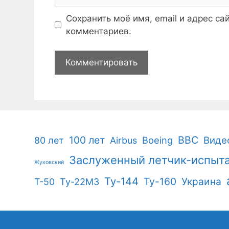
Сохранить моё имя, email и адрес с
комментариев.
100 лет
ВВС
Boeing
Виде
80 лет
Airbus
Заслуженный летчик-испыт
Жуковский
Ту-144
Ту-160
Украина
Т-50
Ту-22М3