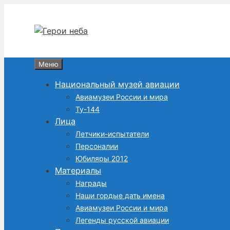
Перейти
к
содержимому
Меню
Национальный музей авиации
Авиамузеи России и мира
Ту-144
Лица
Летчики-испытатели
Персоналии
Юбиляры 2012
Материалы
Награды
Наши гордые дать имена
Авиамузеи России и мира
Легенды русской авиации