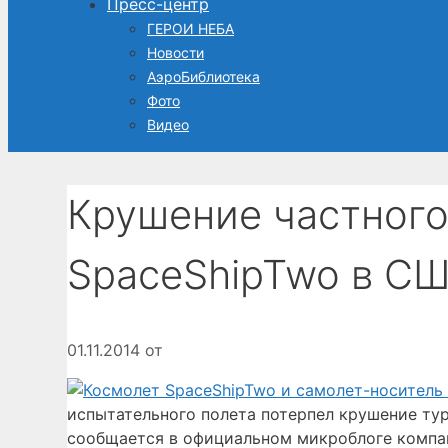
Пресс-центр
ГЕРОИ НЕБА
Новости
АэроБиблиотека
Фото
Видео
Крушение частного
SpaceShipTwo в С
01.11.2014
от
испытательного полета потерпел крушение ту
сообщается в официальном микроблоге компани