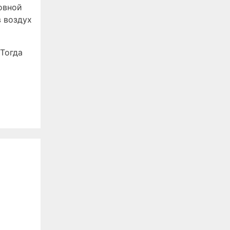
овной
в воздух
Тогда