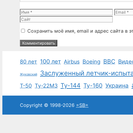
Имя
Email
Сохранить моё имя, email и адрес сайта в
100 лет
ВВС
Boeing
Виде
80 лет
Airbus
Заслуженный летчик-испыт
Жуковский
Ту-144
Ту-160
Украина
Т-50
Ту-22М3
Copyright © 1998-2026
=SB=