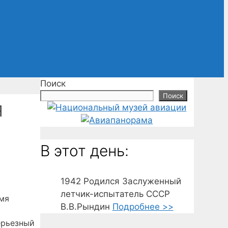
Поиск
Поиск
я
В этот день:
1942
Родился Заслуженный
летчик-испытатель СССР
мя
В.В.Рындин
Подробнее >>
ерьезный