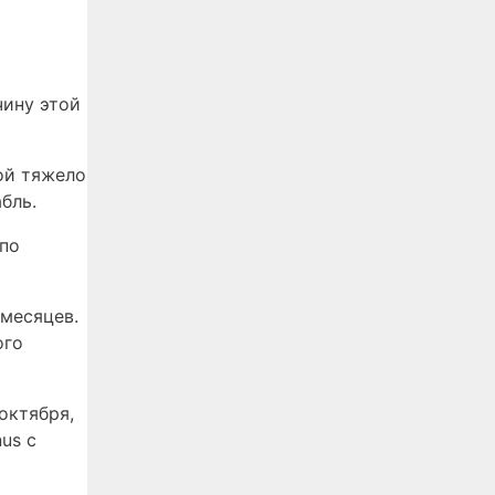
чину этой
ой тяжело
бль.
 по
 месяцев.
ого
октября,
us с