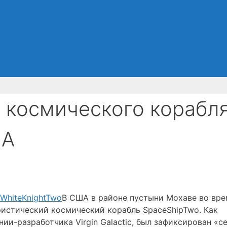
 космического корабл
ША
В США в районе пустыни Мохаве во вре
ристический космический корабль SpaceShipTwo. Как
и-разработчика Virgin Galactic, был зафиксирован «с