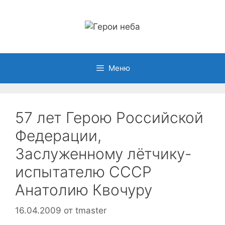
Перейти
к
содержимому
Меню
57 лет Герою Российской
Федерации,
Заcлуженному лётчику-
испытателю СССР
Анатолию Квочуру
16.04.2009
от
tmaster